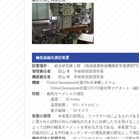
操作方法と利用方法
：
極低温磁化測定装置
設置場所
： 総合研究棟１階 (地域連携推進機構産学連携部門(旧V
管理責任者
： 田山 孝 学術研究部理学系
機器責任者
： 田山 孝 学術研究部理学系
機種
： Oxford Instruments社製3He冷凍機システム
Oxford Instruments社製13T/15T超伝導マグネット
性能
： 磁気モーメントの測定
感度： 1E-4 emu
温度範囲： 0.3～4 ケルビン
最大磁場： 10 テスラ
装置の原理
： 本装置の原理は，ファラデー法によるものであ
に置かれた試料が自らの磁化の大きさに比例した力を受けるこ
よって試料の磁気モーメントを求める方法である。本装置では
式磁力計による平行板コンデンサーの電気容量の変化として測
操作方法と利用方法
： サンプルホルダー（磁力計）に試料を