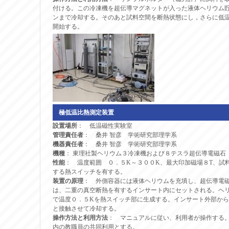
付ける。この冷凍機を超伝導マグネットが入った液体ヘリウム貯
ンまで冷却する。そのあと試料空間を断熱状態にし，さらに低温
開始する。
極低温比熱測定装置
設置場所
： 低温磁性実験室
管理責任者
： 桑井 智彦 学術研究部理学系
機器責任者
： 桑井 智彦 学術研究部理学系
機種
： 東理社製ヘリウム３冷凍機および８テスラ超伝導電磁石
性能
： 温度範囲 ０．５K～３００K、最大印加磁場８T、試
する熱スイッチを有する。
装置の原理
： 外側容器には液体ヘリウムを充填し、超伝導電
は、二重の真空断熱を有するインサート内にセットされる。ヘ
で温度０．５Kを熱スイッチ部に生成する。インサート外部か
と接触させて冷却する。
操作方法と利用方法
： マニュアルに従い、利用者が操作する
内の教職員の共同利用とする。