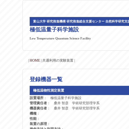
富山大学 研究推進機構 研究推進総合支援センター 自然科学研究支
極低温量子科学施設
Low Temperature Quantum Science Facility
|
HOME
| 共通利用の実験装置 |
登録機器一覧
極低温物性測定装置
設置場所
： 極低温量子科学施設
管理責任者
： 桑井 智彦 学術研究部理学系
機器責任者
： 桑井 智彦 学術研究部理学系
機種
：
性能
：
装置の原理
：